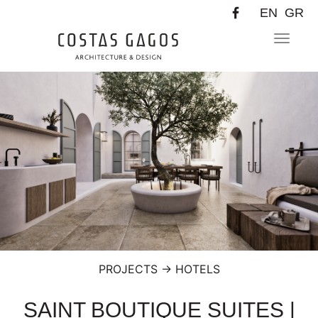
EN
GR
Toggle
navigat
PROJECTS
→
HOTELS
SAINT BOUTIQUE SUITES |