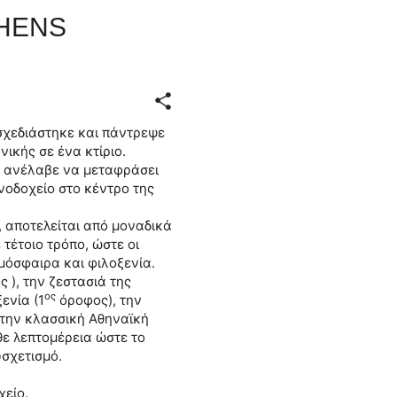
THENS
σχεδιάστηκε και πάντρεψε
ικής σε ένα κτίριο.
re ανέλαβε να μεταφράσει
νοδοχείο στο κέντρο της
 αποτελείται από μοναδικά
τέτοιο τρόπο, ώστε οι
μόσφαιρα και φιλοξενία.
 ), την ζεστασιά της
ος
ενία (1
όροφος), την
στην κλασσική Αθηναϊκή
θε λεπτομέρεια ώστε το
σχετισμό.
χείο.