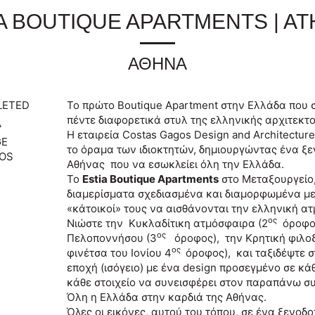
A BOUTIQUE APARTMENTS | A
ΑΘΗΝΑ
LETED
Το πρώτο Boutique Apartment στην Ελλάδα που 
πέντε διαφορετικά στυλ της ελληνικής αρχιτεκτον
Α
Η εταιρεία Costas Gagos Design and Architectu
GE
το όραμα των ιδιοκτητών, δημιουργώντας ένα ξε
OS
Αθήνας που να εσωκλείει όλη την Ελλάδα.
To
Εstia Boutique Apartments
στο Μεταξουργείο,
διαμερίσματα σχεδιασμένα και διαμορφωμένα με 
«κάτοικοί» τους να αισθάνονται την ελληνική ατ
ος
Νιώστε την Κυκλαδίτικη ατμόσφαιρα (2
όροφος
ος
Πελοποννήσου (3
όροφος), την Κρητική φιλοξ
ος
φινέτσα του Ιονίου 4
όροφος), και ταξιδέψτε 
εποχή (ισόγειο) με ένα design προσεγμένο σε κά
κάθε στοιχείο να συνεισφέρει στον παραπάνω συ
Όλη η Ελλάδα στην καρδιά της Αθήνας.
Όλες οι εικόνες, αυτού του τόπου, σε ένα ξενοδο