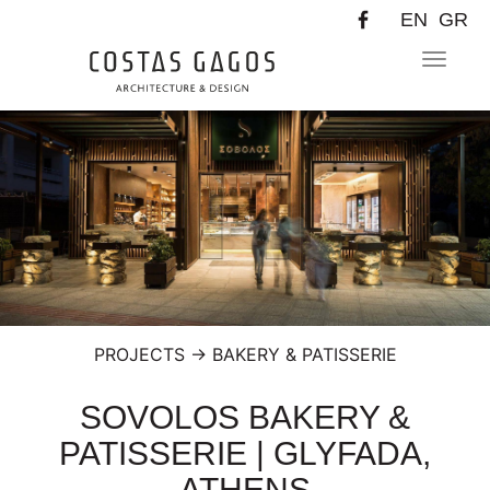
EN
GR
Toggle
navigat
PROJECTS
→
BAKERY & PATISSERIE
SOVOLOS BAKERY &
PATISSERIE | GLYFADA,
ATHENS