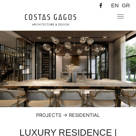
EN
GR
Toggle
navigat
PROJECTS
→
RESIDENTIAL
LUXURY RESIDENCE |