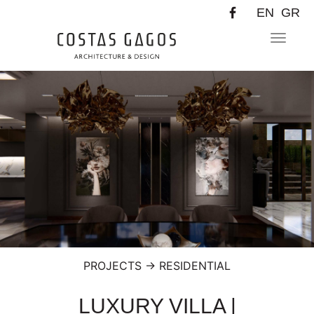
EN
GR
Toggle
navigat
PROJECTS
→
RESIDENTIAL
LUXURY VILLA |