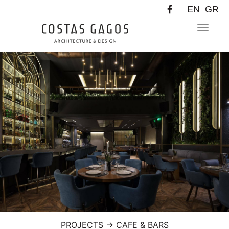
EN
GR
Toggle
navigat
PROJECTS
→
CAFE & BARS