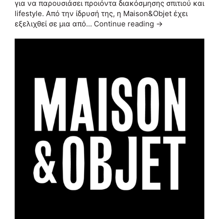
για να παρουσιάσει προιόντα διακόσμησης σπιτιού και
lifestyle. Από την ίδρυσή της, η Maison&Objet έχει
εξελιχθεί σε μια από…
Continue reading →